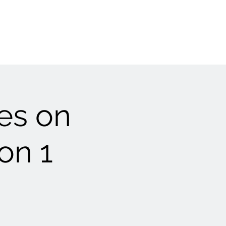
es on
on 1