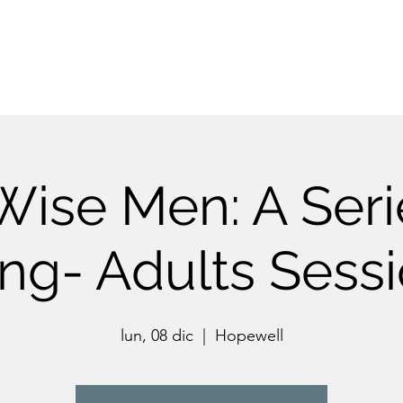
Wise Men: A Seri
ing- Adults Sessi
lun, 08 dic
  |  
Hopewell