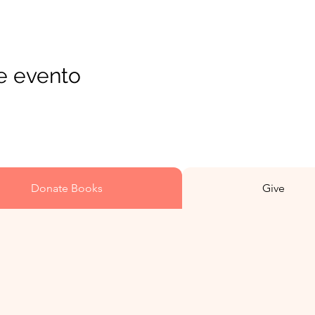
e evento
Donate Books
Give
El 10% de todas las compras se destinan a misiones mundiales
del evangelio de Jesucristo.
Para apoyar el ministerio
Truly Rooted Kids
:
Puedes dejar una propina al momento de pagar o donar con
PAYPAL a continuación.
Envío gratuito en todos los pedidos