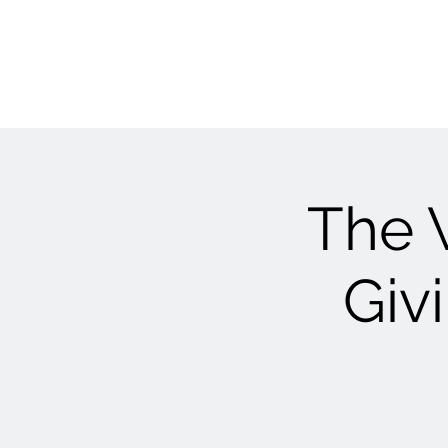
The 
Giv