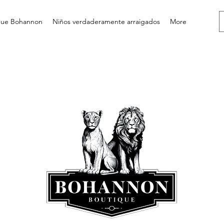
que Bohannon
Niños verdaderamente arraigados
More