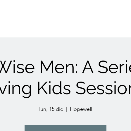
Wise Men: A Seri
ving Kids Sessio
lun, 15 dic
  |  
Hopewell