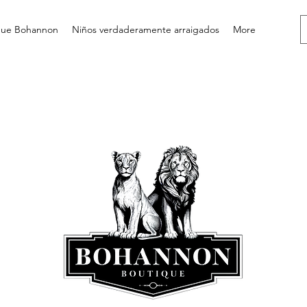
que Bohannon
Niños verdaderamente arraigados
More