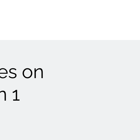
es on
n 1