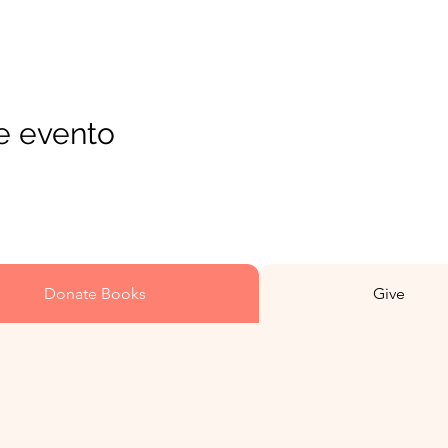
e evento
Donate Books
Give
El 10% de todas las compras se destinan a misiones mundiales
del evangelio de Jesucristo.
Para apoyar el ministerio
Truly Rooted Kids
:
Puedes dejar una propina al momento de pagar o donar con